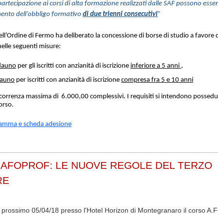
artecipazione ai corsi di alta formazione realizzati dalle SAF possono essere
mento dell’obbligo formativo
di due trienni consecutivi
”
dell’Ordine di Fermo ha deliberato la concessione di borse di studio a favore 
nelle seguenti misure:
auno
per gli iscritti con anzianità di iscrizione
inferiore a 5 anni ,
auno
per iscritti con anzianità di iscrizione
compresa fra 5 e 10 anni
correnza massima di 6.000,00 complessivi. I requisiti si intendono posseduti
corso.
ramma e scheda adesione
AFOPROF: LE NUOVE REGOLE DEL TERZO
RE
il prossimo 05/04/18 presso l'Hotel Horizon di Montegranaro il corso A.