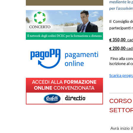
mediante la p
per l’assolvi
Il Consiglio 
partecipanti 
€ 350,00
cad
€ 200,00
cad
Fino alla con
iscrizione al 
Scarica prog
CORSO 
SETTO
Avrà inizio 