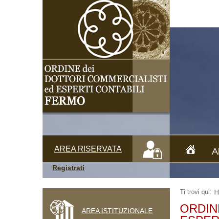
AREA RISERVATA
Hom
A
Registrati
Ti trovi qui:
H
ORDIN
AREA ISTITUZIONALE