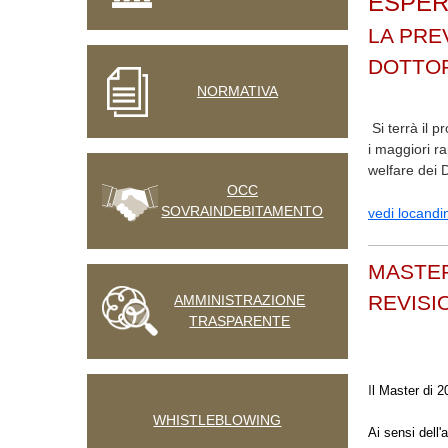
ESPER
LA PRE
DOTTOR
NORMATIVA
Si terrà il 
i maggiori r
welfare dei 
OCC
SOVRAINDEBITAMENTO
vedi locandi
MASTER
REVISI
AMMINISTRAZIONE
TRASPARENTE
I
l Master di 2
WHISTLEBLOWING
Ai sensi dell