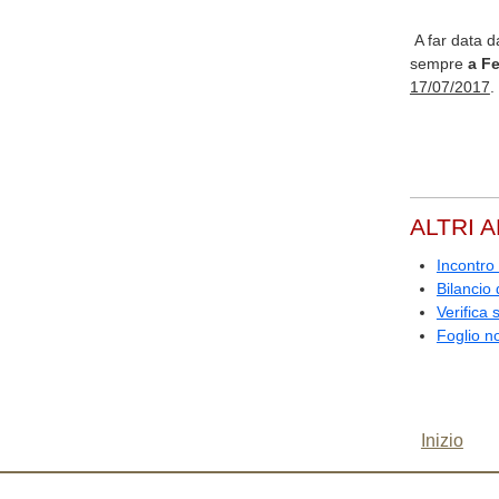
A far data d
sempre
a F
17/07/2017
.
ALTRI A
Incontro
Bilancio 
Verifica 
Foglio n
Inizio