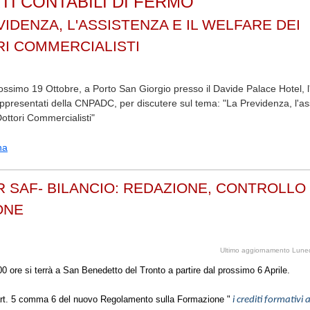
TI CONTABILI DI FERMO
VIDENZA, L'ASSISTENZA E IL WELFARE DEI
I COMMERCIALISTI
prossimo 19 Ottobre, a Porto San Giorgio presso il Davide Palace Hotel, l
appresentati della CNPADC, per discutere sul tema: "La Previdenza, l'ass
Dottori Commercialisti"
na
 SAF- BILANCIO: REDAZIONE, CONTROLLO
ONE
Ultimo aggiornamento Lune
00 ore si terrà a San Benedetto del Tronto a partire dal prossimo 6 Aprile.
'art. 5 comma 6 del nuovo Regolamento sulla Formazione "
i crediti formativi a