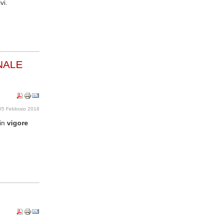
vi.
NALE
05 Febbraio 2018
 in
vigore