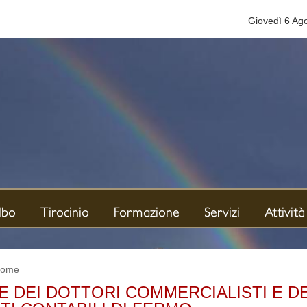
Giovedì 6 Ag
e
lbo
Tirocinio
Formazione
Servizi
Attività
ome
E DEI DOTTORI COMMERCIALISTI E D