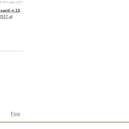
dì 05 Luglio 2017
santi n.13
,
2017 al
Fine