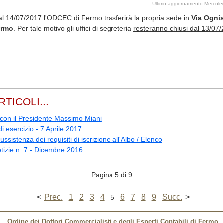
Ultimo aggiornamento Mercole
al 14/07/2017 l'ODCEC di Fermo trasferirà la propria sede in
Via Ognis
ermo
. Per tale motivo gli uffici di segreteria
resteranno chiusi dal 13/07/
RTICOLI...
 con il Presidente Massimo Miani
di esercizio - 7 Aprile 2017
sussistenza dei requisiti di iscrizione all'Albo / Elenco
otizie n. 7 - Dicembre 2016
Pagina 5 di 9
<
Prec.
1
2
3
4
6
7
8
9
Succ.
>
5
Ordine dei Dottori Commercialisti e degli Esperti Contabili di Fermo