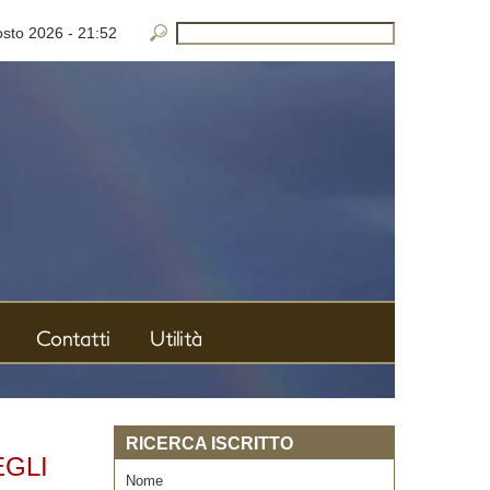
osto 2026
-
21:52
Contatti
Utilità
RICERCA ISCRITTO
EGLI
Nome