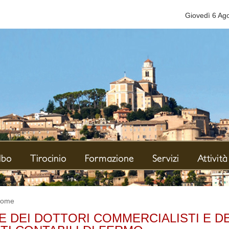
Giovedì 6 Ag
e
lbo
Tirocinio
Formazione
Servizi
Attività
ome
E DEI DOTTORI COMMERCIALISTI E D