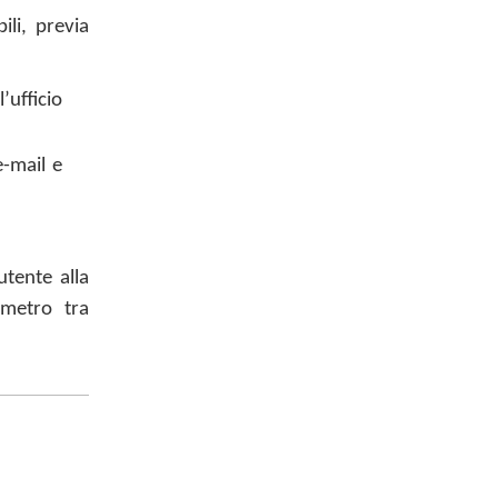
ili, previa
’ufficio
e-mail e
utente alla
metro tra