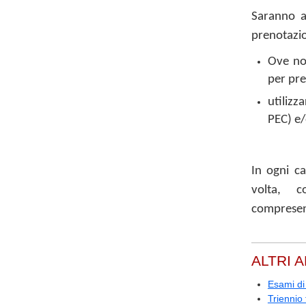
Saranno ap
prenotazio
Ove non
per pr
utilizz
PEC) e/o
In ogni ca
volta, c
compresen
ALTRI A
Esami di
Triennio