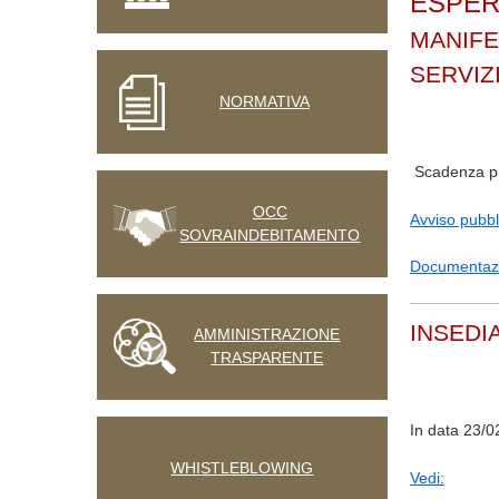
ESPER
MANIFE
SERVIZ
NORMATIVA
Scadenza pr
OCC
Avviso pubb
SOVRAINDEBITAMENTO
Documentaz
INSEDI
AMMINISTRAZIONE
TRASPARENTE
In data 23/02
WHISTLEBLOWING
Vedi: