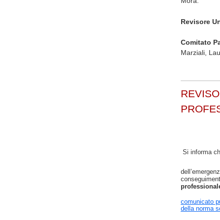
Mora.
Revisore U
Comitato P
Marziali, La
REVISO
PROFE
Si informa ch
dell’emergen
conseguimento 
professional
comunicato pu
della norma so