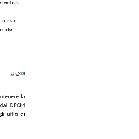
llenti
nella
lla
nuova
ormative
ntenere la
o dal DPCM
gli uffici di