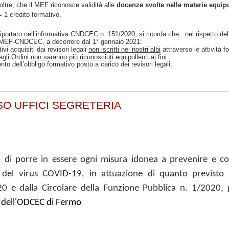
oltre, che
il MEF riconosce validità alle
docenze svolte nelle materie equipo
= 1 credito formativo.
riportato nell’informativa CNDCEC n. 151/2020, si ricorda che, nel rispetto de
MEF-CNDCEC, a decorrere dal 1° gennaio 2021:
tivi acquisiti dai revisori legali
non iscritti nei nostri albi
attraverso le attività
f
agli Ordini
non saranno più riconosciuti
equipollenti ai fini
nto dell’obbligo formativo posto a carico dei revisori legali;
O UFFICI SEGRETERIA
o di porre in essere ogni misura idonea a prevenire e co
e del virus COVID-19, in attuazione di quanto previst
0 e dalla Circolare della Funzione Pubblica n. 1/2020,
 dell'ODCEC di Fermo