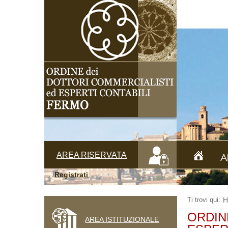
AREA RISERVATA
Hom
A
Registrati
Ti trovi qui:
H
ORDIN
AREA ISTITUZIONALE