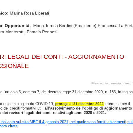
nico:
Marina Rosa Liberati
ari Opportunità:
Maria Teresa Berdini (Presidente) Francesca La Por
ura Monterotti, Pamela Pennesi.
RI LEGALI DEI CONTI - AGGIORNAMENTO
SSIONALE
Ultimo aggiornamento Lunedì
e l'articolo 3, comma 7, del decreto legge 31 dicembre 2020, n. 183, in ragio
za epidemiologica da COVID-19,
il termine per il
proroga al 31 dicembre 2022
dei crediti formativi utili
all’assolvimento dell’obbligo di aggiornamento
e dei
revisori legali dei conti relativi agli anni 2020 e 2021.
bblicato sul sito MEF il 4 gennaio 2021, nel quale sono forniti chiarimenti
sul
pra citata.