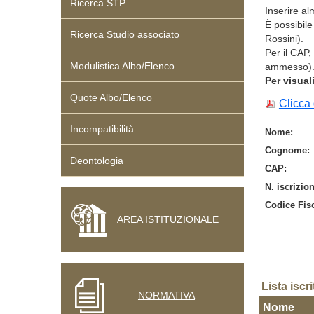
Ricerca STP
Inserire a
È possibil
Ricerca Studio associato
Rossini).
Per il CAP
Modulistica Albo/Elenco
ammesso)
Per visual
Quote Albo/Elenco
Clicca 
Incompatibilità
Nome:
Cognome:
Deontologia
CAP:
N. iscrizio
Codice Fisc
AREA ISTITUZIONALE
Lista iscrit
NORMATIVA
Nome