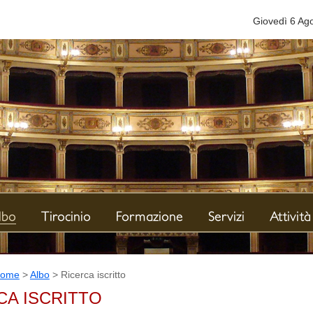
Giovedì 6 Ag
e
lbo
Tirocinio
Formazione
Servizi
Attività
ome
>
Albo
> Ricerca iscritto
CA ISCRITTO