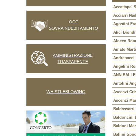
Accattapa' S
Acciarri Nad
OCC
Agostini Fr
SOVRAINDEBITAMENTO
Alici Biondi
Alocco Ro
Amato Mart
AMMINISTRAZIONE
Andrenacci
TRASPARENTE
Angelini Ro
ANNIBALI F
Antolini An
WHISTLEBLOWING
Ascenzi Cri
Ascenzi Mar
Baldassarri
Baldoncini 
Baldoni Mar
Ballini Spo