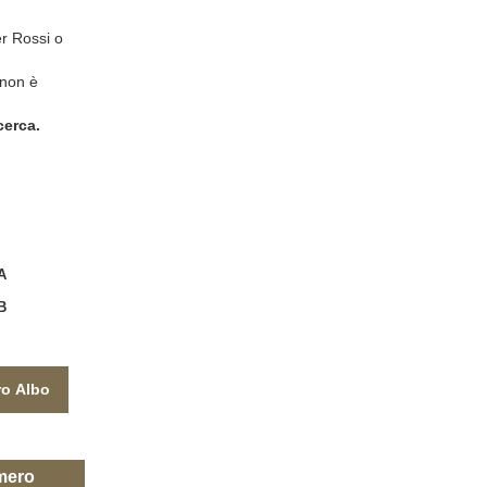
r Rossi o
 non è
cerca.
A
B
ero Albo
mero