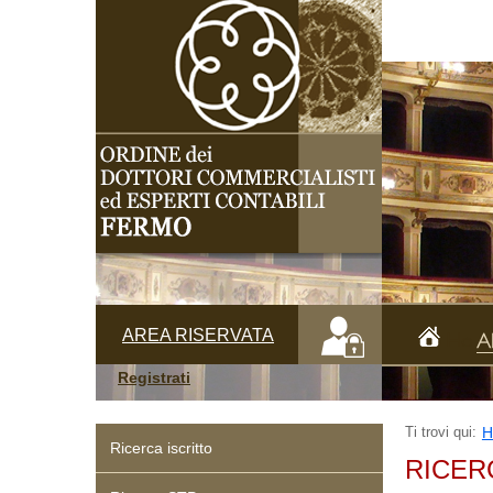
AREA RISERVATA
Hom
A
Registrati
Ti trovi qui:
H
Ricerca iscritto
RICER